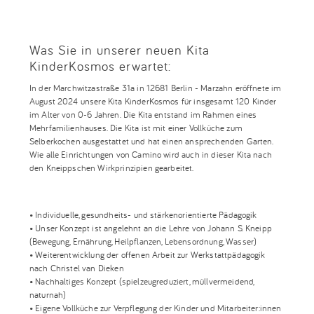
Was Sie in unserer neuen Kita
KinderKosmos erwartet:
In der Marchwitzastraße 31a in 12681 Berlin - Marzahn eröffnete im
August 2024 unsere Kita KinderKosmos für insgesamt 120 Kinder
im Alter von 0-6 Jahren. Die Kita entstand im Rahmen eines
Mehrfamilienhauses. Die Kita ist mit einer Vollküche zum
Selberkochen ausgestattet und hat einen ansprechenden Garten.
Wie alle Einrichtungen von Camino wird auch in dieser Kita nach
den Kneippschen Wirkprinzipien gearbeitet.
• Individuelle, gesundheits- und stärkenorientierte Pädagogik
• Unser Konzept ist angelehnt an die Lehre von Johann S. Kneipp
(Bewegung, Ernährung, Heilpflanzen, Lebensordnung, Wasser)
• Weiterentwicklung der offenen Arbeit zur Werkstattpädagogik
nach Christel van Dieken
• Nachhaltiges Konzept (spielzeugreduziert, müllvermeidend,
naturnah)
• Eigene Vollküche zur Verpflegung der Kinder und Mitarbeiter:innen