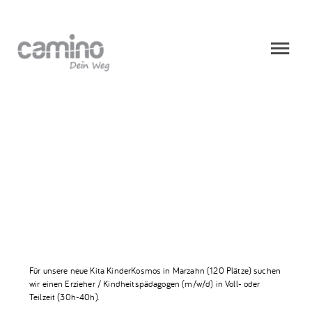
19 MAI, 2026
Erzieher:in (m/w/d) Kita KinderKosmos
(Marzahn)
Für unsere neue Kita KinderKosmos in Marzahn (120 Plätze) suchen
wir einen Erzieher / Kindheitspädagogen (m/w/d) in Voll- oder
Teilzeit (30h-40h).