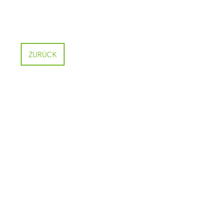
ZURÜCK
Related posts